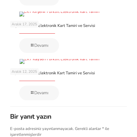
Aralık 17, 2025
Kırşehir Forklift Elektronik Kart Tamiri ve Servisi
Devamı
Aralık 12, 2025
Kayseri Forklift Elektronik Kart Tamiri ve Servisi
Devamı
Bir yanıt yazın
E-posta adresiniz yayınlanmayacak.
Gerekli alanlar
*
ile
işaretlenmişlerdir